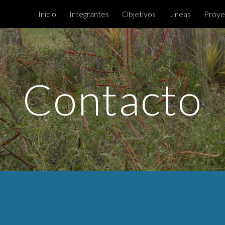
Inicio
Integrantes
Objetivos
Líneas
Proye
ip to main content
Skip to navigat
Contacto