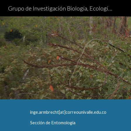
Grupo de Investigación Biología, Ecología y Evolución de Artópodos
Sk
inge.armbrecht[at]correounivalle.edu.co
Sección de Entomología